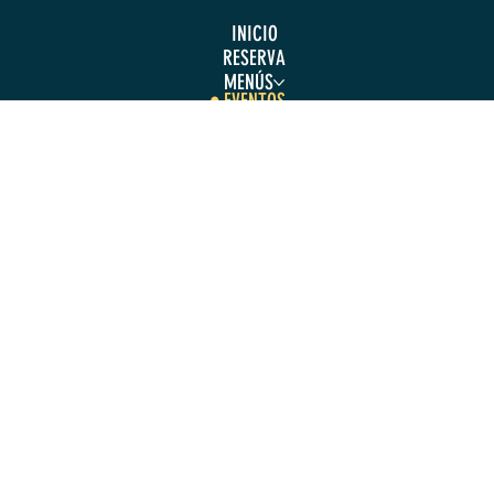
INICIO
RESERVA
MENÚS
EVENTOS
CONTACTO
SOBRE JACKS
HORARIO DE APERTURA
Domingo a Jueves
9:30 - 00:00
Viernes y Sábado
9:30 - 00:30
DÓNDE ESTAMOS
COMPRAR ABONO
Puerto Banús, Marbella, Spain C/Muelle Ribera 22-
24
LLÁMANOS